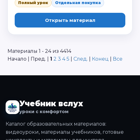
Полный урок
Отдельная покупка
Открыть материал
Материалы 1 - 24 из 4414
Начало | Пред. |
1
2
3
4
5
|
След.
|
Конец
|
Все
Учебник вслух
уроки с комфортом
Каталог образовательных материалов:
видеоуроки, материалы учебников, готовые