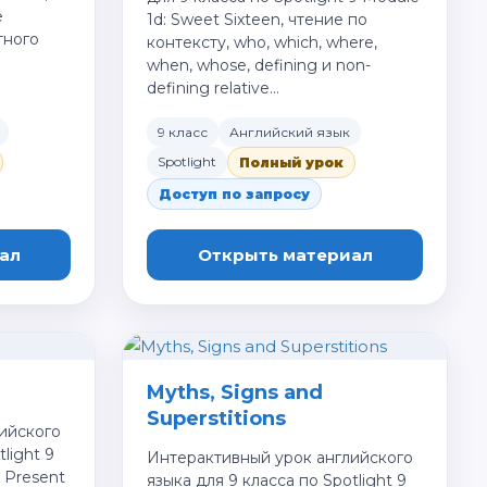
е
1d: Sweet Sixteen, чтение по
тного
контексту, who, which, where,
when, whose, defining и non-
defining relative…
9 класс
Английский язык
Spotlight
Полный урок
Доступ по запросу
ал
Открыть материал
Myths, Signs and
Superstitions
ийского
light 9
Интерактивный урок английского
, Present
языка для 9 класса по Spotlight 9