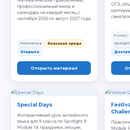
Математические приключения,
ОГЭ, объ
профессиональный юмор и
критерии
календарь на каждый месяц с
самопро
сентября 2026 по август 2027 года
9 класс
Математика
Spotlight
Классная среда
Открыто
Доступ
Открыть материал
О
Special Days
Festiv
Challe
Интерактивный урок английского
языка для 9 класса по Spotlight 9
Практиче
Module 1d: праздники, эмоции,
Module 1c