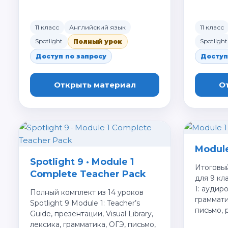
11 класс
Английский язык
11 класс
Spotlight
Spotlight
Полный урок
Доступ по запросу
Доступ
Открыть материал
О
Module
Spotlight 9 · Module 1
Итоговый
Complete Teacher Pack
для 9 кл
1: аудир
Полный комплект из 14 уроков
грамматик
Spotlight 9 Module 1: Teacher’s
письмо, 
Guide, презентации, Visual Library,
лексика, грамматика, ОГЭ, письмо,