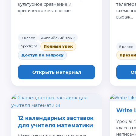
культурное сравнение и
телепер
критическое мышление.
съёмочн
выраж…
9 класс
Английский язык
Spotlight
Полный урок
5 класс
Доступ по запросу
Презен
Открыть материал
О
Write 
12 календарных заставок
Урок анг
для учителя математики
класса по
написан