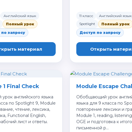
Английский язык
11 класс
Английский язык
Spotlight
Полный урок
Полный урок
 по запросу
Доступ по запросу
ткрыть материал
Открыть матери
 1 Final Check
Module Escape Cha
 урок английского языка
Обобщающий урок англи
асса по Spotlight 9, Module
языка для 9 класса по Spot
ование, чтение, лексика,
повторение лексики и гр
а, Functional English,
Module 1, reading, listening
рабочий лист и ответы.
OGE и подготовка к итог
письменной р…