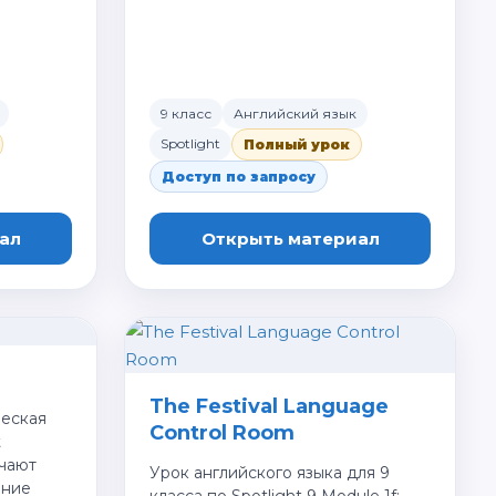
9 класс
Английский язык
Spotlight
Полный урок
Доступ по запросу
ал
Открыть материал
The Festival Language
ческая
Control Room
t
учают
Урок английского языка для 9
ение