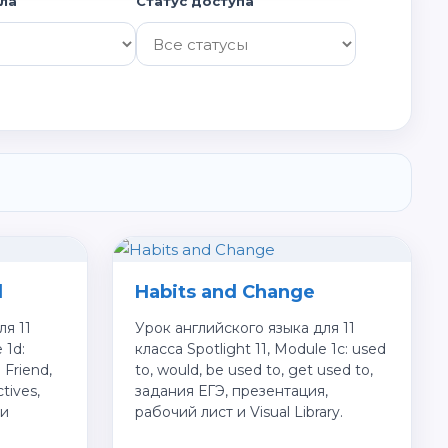
ла
Статус доступа
l
Habits and Change
ля 11
Урок английского языка для 11
 1d:
класса Spotlight 11, Module 1c: used
 Friend,
to, would, be used to, get used to,
ctives,
задания ЕГЭ, презентация,
 и
рабочий лист и Visual Library.