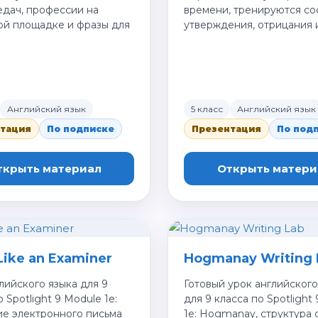
едач, профессии на
времени, тренируются со
ой площадке и фразы для
утверждения, отрицания 
Английский язык
5 класс
Английский язык
тация
По подписке
Презентация
По под
ткрыть материал
Открыть матери
Like an Examiner
Hogmanay Writing 
лийского языка для 9
Готовый урок английского
 Spotlight 9 Module 1e:
для 9 класса по Spotlight
ие электронного письма
1e: Hogmanay, структура с