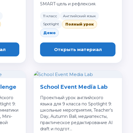
SMART-цель и рефлексия.
11 класс
Английский язык
Spotlight
Полный урок
Демо
ал
Открыть материал
llenge
School Event Media Lab
йского
Проектный урок английского
light 9:
языка для 9 класса по Spotlight 9:
амматики
школьные мероприятия, Teacher’s
, Mini-
Day, Autumn Ball, медиатексты,
овой
практическое редактирование AI
draft и подгот…