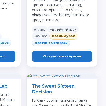
класса по Spotlight 9 Module 1f:
ставлять
прилагательные на -ed и -ing,
и воп…
слова, которые часто путают,
phrasal verbs with turn, зависимые
предлоги и стр…
9 класс
Английский язык
Spotlight
Полный урок
писке
Доступ по запросу
ал
Открыть материал
Lab
The Sweet Sixteen
Decision
 языка
 9 Module
Готовый урок английского языка
татьи,
для 9 класса по Spotlight 9 Module