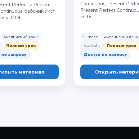
Continuous, Present Perfec
esent Perfect и Present
Present Perfect Continuous
Continuous, рабочий лист
verbs…
тика ОГЭ.
Английский язык
9 класс
Английский язык
Spotlight
Полный урок
Полный урок
 по запросу
Доступ по запросу
ткрыть материал
Открыть матери