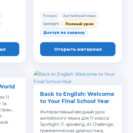
11 класс
Английский язык
Spotlight
Полный урок
Доступ по запросу
ал
Открыть материал
World
Back to English: Welcome
ля 11
to Your Final School Year
 1a:
стран,
Интерактивный вводный урок
я
английского языка для 11 класса
heck.
Spotlight 11: speaking, AI Challenge,
грамматическая диагностика,