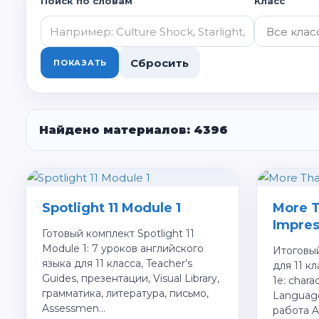
Поиск по словам
Класс
Сбросить
ПОКАЗАТЬ
Найдено материалов: 4396
Spotlight 11 Module 1
More T
Impres
Готовый комплект Spotlight 11
Module 1: 7 уроков английского
Итоговый
языка для 11 класса, Teacher’s
для 11 кл
Guides, презентации, Visual Library,
1e: chara
грамматика, литература, письмо,
Languag
Assessmen…
работа A