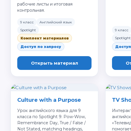
рабочие листы и итоговая
контрольная.
9 класс
Английский язык
Spotlight
9 класс
Spotlight
Комплект материалов
Доступ по запросу
Доступ
Открыть материал
О
Culture with a Purpose
TV Sh
Урок английского языка для 9
Интерак
класса по Spotlight 9: Pow-Wow,
английск
Remembrance Day, True / False /
«Телевид
Not Stated, matching headings,
помогает