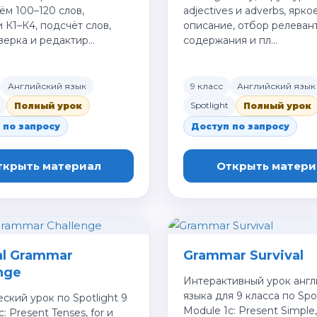
ём 100–120 слов,
adjectives и adverbs, ярко
 К1–К4, подсчёт слов,
описание, отбор релеван
верка и редактир…
содержания и пл…
Английский язык
9 класс
Английский язык
Spotlight
Полный урок
Полный урок
 по запросу
Доступ по запросу
ткрыть материал
Открыть матери
al Grammar
Grammar Survival
nge
Интерактивный урок англ
языка для 9 класса по Spot
ский урок по Spotlight 9
Module 1c: Present Simple
: Present Tenses, for и