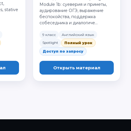
t,
Module 1b: суеверия и приметы,
, stative
аудирование ОГЭ, выражение
беспокойства, поддержка
собеседника и диалогиче…
9 класс
Английский язык
Spotlight
Полный урок
Доступ по запросу
ал
Открыть материал