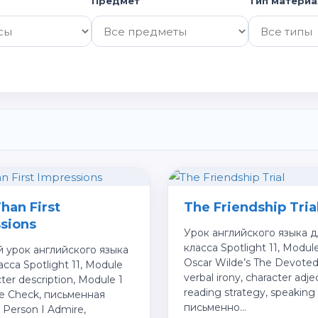
Предмет
Тип материа
han First
The Friendship Tria
sions
Урок английского языка д
класса Spotlight 11, Module
 урок английского языка
Oscar Wilde’s The Devoted
асса Spotlight 11, Module
verbal irony, character adje
cter description, Module 1
reading strategy, speaking
e Check, письменная
письменно…
 Person I Admire,