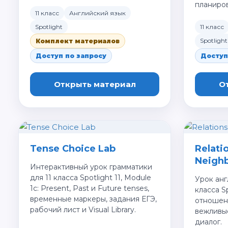
планиро
11 класс
Английский язык
Spotlight
11 класс
Spotlight
Комплект материалов
Доступ по запросу
Доступ
Открыть материал
О
Tense Choice Lab
Relati
Neigh
Интерактивный урок грамматики
для 11 класса Spotlight 11, Module
Урок анг
1c: Present, Past и Future tenses,
класса Sp
временные маркеры, задания ЕГЭ,
отношени
рабочий лист и Visual Library.
вежливы
диалог.