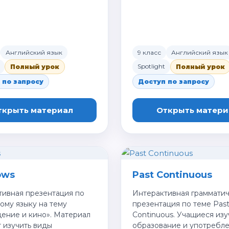
Английский язык
9 класс
Английский язык
Spotlight
Полный урок
Полный урок
 по запросу
Доступ по запросу
ткрыть материал
Открыть матери
ows
Past Continuous
тивная презентация по
Интерактивная граммати
ому языку на тему
презентация по теме Pas
ение и кино». Материал
Continuous. Учащиеся из
 изучить виды
образование и употребл