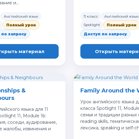
вание и…
Английский язык
11 класс
Английский язык
Spotlight
Полный урок
Полный урок
 по запросу
Доступ по запросу
ткрыть материал
Открыть матери
onships &
Family Around the 
bours
Урок английского языка д
класса Spotlight 11, Module
лийского языка для 11
семья и традиции разных 
otlight 11, Module 1b:
reading skills, тематическа
я, соседи, аудирование,
лексика, speaking и self-c
е жалобы, извинения и