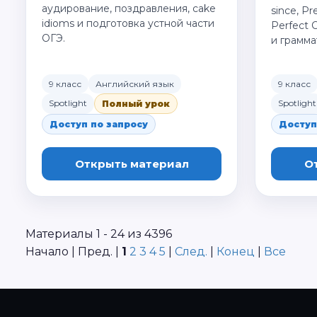
аудирование, поздравления, cake
since, Pr
idioms и подготовка устной части
Perfect 
ОГЭ.
и грамма
9 класс
Английский язык
9 класс
Spotlight
Spotlight
Полный урок
Доступ по запросу
Доступ
Открыть материал
О
Материалы 1 - 24 из 4396
Начало | Пред. |
1
2
3
4
5
|
След.
|
Конец
|
Все