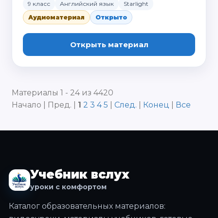
9 класс
Английский язык
Starlight
Аудиоматериал
Открыто
Открыть материал
Материалы 1 - 24 из 4420
Начало | Пред. |
1
2
3
4
5
|
След.
|
Конец
|
Все
Учебник вслух
уроки с комфортом
Каталог образовательных материалов: