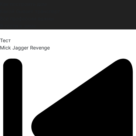
Как построить дом
Какой бывает транспорт
Все профессии важны
В гости к зиме
Тест
Mick Jagger
Revenge