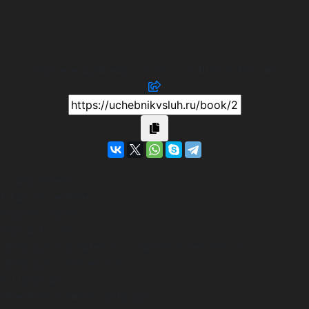
Окружающий мир 2 класс ч.1, Школа России
Содержание:
1. Где мы живём
Родная страна
Город и село
Природа и предметы, созданные человеком
Природа в опасности!
2. Природа
Неживая и живая природа