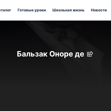
аталог
Готовые уроки
Школьная жизнь
Новости
Бальзак Оноре де